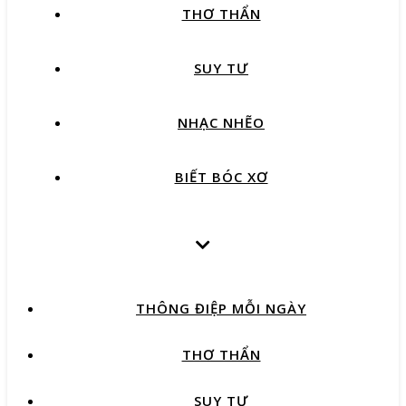
THƠ THẨN
SUY TƯ
NHẠC NHẼO
BIẾT BÓC XƠ
THÔNG ĐIỆP MỖI NGÀY
THƠ THẨN
SUY TƯ