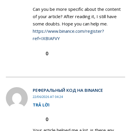
Can you be more specific about the content
of your article? After reading it, I still have
some doubts. Hope you can help me.
https://www.binance.com/register?
ref=IXBIAFVY
0
РЕФЕРАЛЬНЫЙ КОД НА BINANCE
22/06/2026 AT 04:24
TRẢ LỜI
0
Your article helped me a lot, is there any