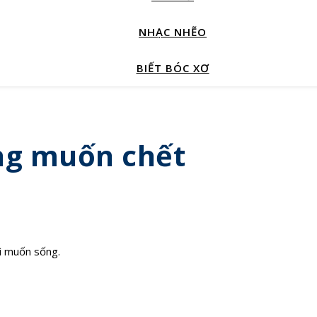
NHẠC NHẼO
BIẾT BÓC XƠ
ng muốn chết
vì muốn sống.