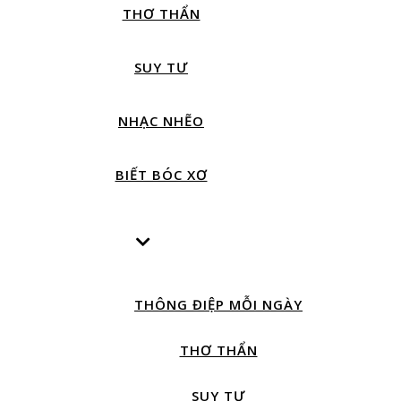
THƠ THẨN
SUY TƯ
NHẠC NHẼO
BIẾT BÓC XƠ
THÔNG ĐIỆP MỖI NGÀY
THƠ THẨN
SUY TƯ