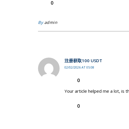
0
By
admin
注册获取100 USDT
02/02/2026 AT 05:08
0
Your article helped me a lot, is
0