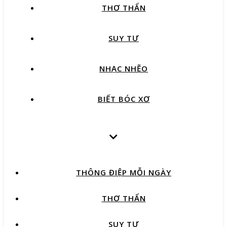
THƠ THẨN
SUY TƯ
NHẠC NHẼO
BIẾT BÓC XƠ
THÔNG ĐIỆP MỖI NGÀY
THƠ THẨN
SUY TƯ